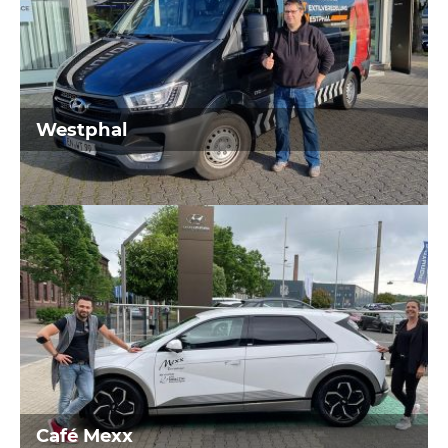
Café Mexx
aus Hattingen
Westphal
Ambulanter Pflegedienst
aus Bochum
Café Mexx