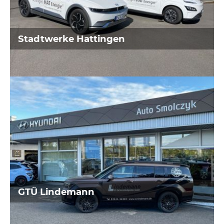
aus Hattingen
Stadtwerke Hattingen
CarLack Schwunck
Fahrzeuglackierungen aus Sprockhövel
GTÜ Lindemann