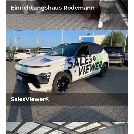
Einrichtungshaus Rodemann
Universität
aus Bochum
SalesViewer®