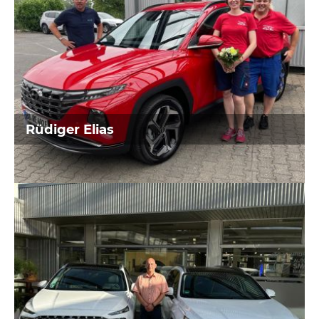
Bestattungen
aus Oer-Erkenschwick und Recklinghausen
Rüdiger Elias
Hausnotruffahrzeug
OV Hattingen