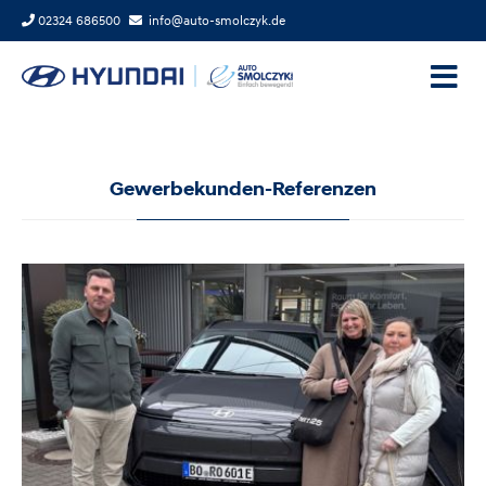
02324 686500
info@auto-smolczyk.de
Einrichtungshaus Rodemann
aus Bochum
Gewerbekunden-Referenzen
Sales Intelligence Software und
Website-Besucheridentifikation
aus Bochum