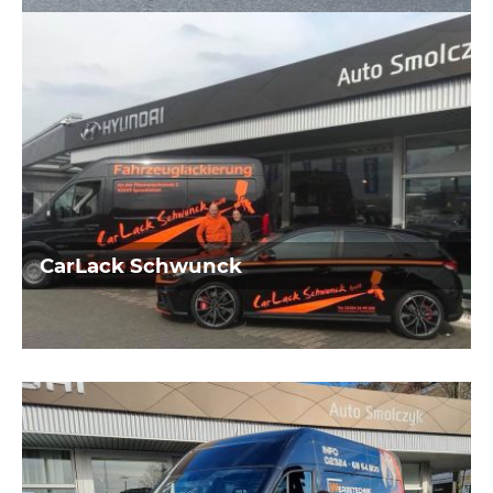
Werbetechnik und Textilveredelung
aus Hattingen
CarLack Schwunck